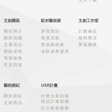
文創園區
駐村藝術家
文創工作室
園區簡介
展覽資訊
計畫緣起
園區地圖
徵選活動
補助辦法
交通資訊
歷屆藝術家
歷屆團隊
體驗課程
進駐成果發表
導覽服務
常見問題
藝術經紀
USR計畫
關於經紀
社會企業的藝
術設計應援團
文創商品
以大觀創藝聚