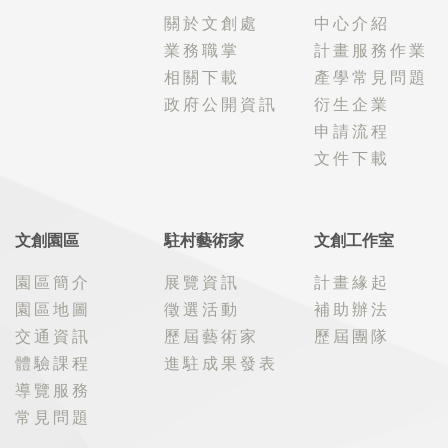
關於文創處
中心介紹
業務職掌
計畫服務作業
相關下載
產學常見問題
政府公開資訊
衍生企業
申請流程
文件下載
文創園區
駐村藝術家
文創工作室
園區簡介
展覽資訊
計畫緣起
園區地圖
徵選活動
補助辦法
交通資訊
歷屆藝術家
歷屆團隊
體驗課程
進駐成果發表
導覽服務
常見問題