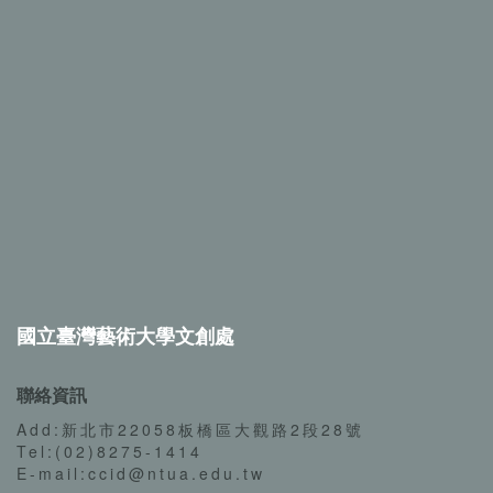
國立臺灣藝術大學文創處
聯絡資訊
Add:新北市22058板橋區大觀路2段28號
Tel:(02)8275-1414
E-mail:ccid@ntua.edu.tw