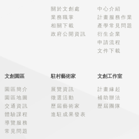
關於文創處
中心介紹
業務職掌
計畫服務作業
相關下載
產學常見問題
政府公開資訊
衍生企業
申請流程
文件下載
文創園區
駐村藝術家
文創工作室
園區簡介
展覽資訊
計畫緣起
園區地圖
徵選活動
補助辦法
交通資訊
歷屆藝術家
歷屆團隊
體驗課程
進駐成果發表
導覽服務
常見問題