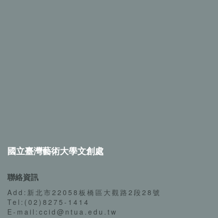
國立臺灣藝術大學文創處
聯絡資訊
Add:新北市22058板橋區大觀路2段28號
Tel:(02)8275-1414
E-mail:ccid@ntua.edu.tw