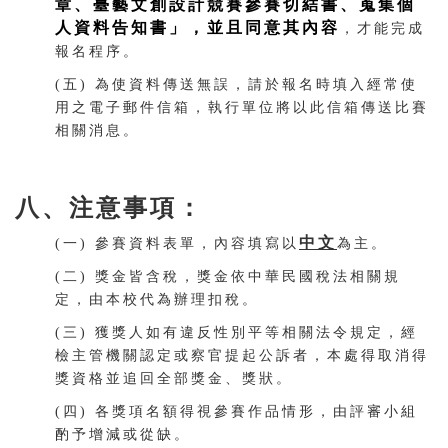
章、臺藝文創設計競賽參賽切結書、蒐集個
人資料告知書」，並且同意其內容
，才能完成
報名程序。
(五) 為使資料傳送無誤，請於報名時填入經常使
用之電子郵件信箱，執行單位將以此信箱傳送比賽
相關消息。
八、注意事項：
中文
(一) 參賽資料表單，內容填寫以
為主。
(二) 獎金皆含稅，獎金依中華民國稅法相關規
定，由本校代為辦理扣稅。
(三) 獲獎人如有違反性別平等相關法令規定，經
檢主管機關認定或察官提起公訴者，本處得取消得
獎資格並追回全部獎金、獎狀。
(四) 各獎項名額得視參賽作品情形，由評審小組
酌予增減或從缺。