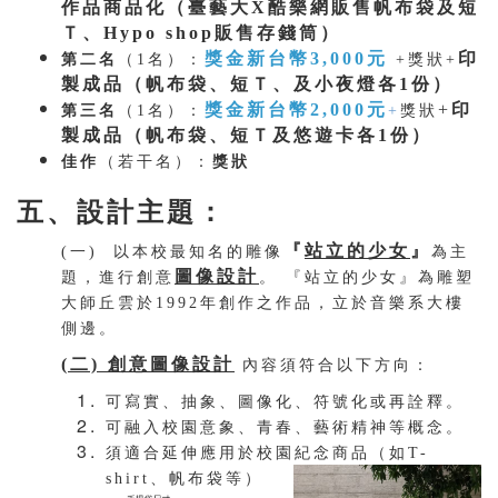
作品商品化（臺藝大X酷樂網販售帆布袋及短
Ｔ、Hypo shop販售存錢筒）
獎金新台幣3,000元
印
第二名
（1名）：
+獎狀+
製成品（帆布袋、短Ｔ、及小夜燈各1份）
獎金新台幣2,000元
+
印
第三名
（1名）：
+
獎狀
製成品（帆布袋、短Ｔ及悠遊卡各1份）
佳作
（若干名）：
獎狀
五、設計主題：
『
站立的少女
』
(一) 以本校最知名的雕像
為主
圖像設計
題，進行創意
。 『站立的少女』為雕塑
大師丘雲於1992年創作之作品，立於音樂系大樓
側邊。
(二) 創意圖像設計
內容須符合以下方向：
可寫實、抽象、圖像化、符號化或再詮釋。
可融入校園意象、青春、藝術精神等概念。
須適合延伸應用於校園紀念商品（如T-
shirt、帆布袋等）