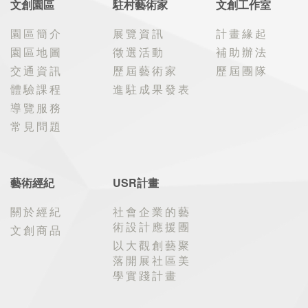
文創園區
駐村藝術家
文創工作室
園區簡介
展覽資訊
計畫緣起
園區地圖
徵選活動
補助辦法
交通資訊
歷屆藝術家
歷屆團隊
體驗課程
進駐成果發表
導覽服務
常見問題
藝術經紀
USR計畫
關於經紀
社會企業的藝
術設計應援團
文創商品
以大觀創藝聚
落開展社區美
學實踐計畫