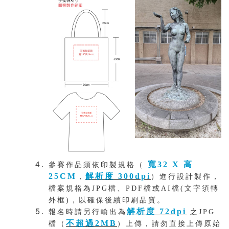
寬32 X 高
參賽作品須依印製規格（
25CM
解析度 300dpi
，
）進行設計製作，
檔案規格為JPG檔、PDF檔或AI檔(文字須轉
外框)，以確保後續印刷品質。
解析度 72dpi
報名時請另行輸出為
之JPG
不超過2MB
檔（
）上傳，請勿直接上傳原始