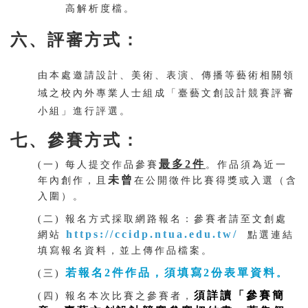
高解析度檔。
六、評審方式：
由本處邀請設計、美術、表演、傳播等藝術相關領
域之校內外專業人士組成「臺藝文創設計競賽評審
小組」進行評選。
七、參賽方式：
最多2件
(一) 每人提交作品參賽
。作品須為近一
未曾
年內創作，且
在公開徵件比賽得獎或入選（含
入圍）。
(二) 報名方式採取網路報名：參賽者請至文創處
https://ccidp.ntua.edu.tw/
網站
點選連結
填寫報名資料，並上傳作品檔案。
若報名2件作品，須填寫2份表單資料
(三)
。
須詳讀「參賽簡
(四) 報名本次比賽之參賽者，