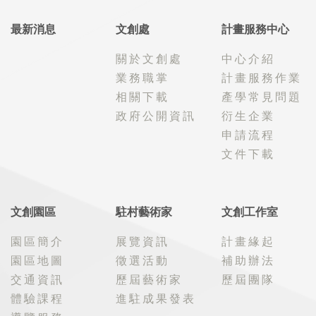
最新消息
文創處
計畫服務中心
關於文創處
中心介紹
業務職掌
計畫服務作業
相關下載
產學常見問題
政府公開資訊
衍生企業
申請流程
文件下載
文創園區
駐村藝術家
文創工作室
園區簡介
展覽資訊
計畫緣起
園區地圖
徵選活動
補助辦法
交通資訊
歷屆藝術家
歷屆團隊
體驗課程
進駐成果發表