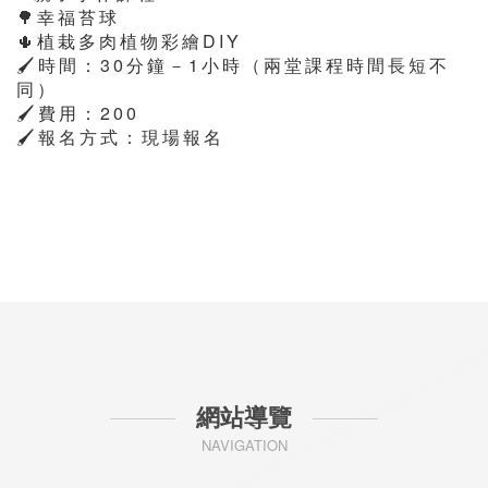
🌳幸福苔球
🌵植栽多肉植物彩繪DIY
🖌時間：30分鐘－1小時（兩堂課程時間長短不
同）
🖌費用：200
🖌報名方式：現場報名
網站導覽
NAVIGATION