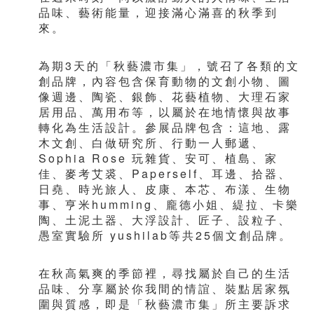
品味、藝術能量，迎接滿心滿喜的秋季到
來。
為期3天的「秋藝濃市集」，號召了各類的文
創品牌，內容包含保育動物的文創小物、圖
像週邊、陶瓷、銀飾、花藝植物、大理石家
居用品、萬用布等，以屬於在地情懷與故事
轉化為生活設計。參展品牌包含：這地、露
木文創、白做研究所、行動一人郵遞、
Sophia Rose 玩雜貨、安可、植島、家
佳、麥考艾裘、Paperself、耳邊、拾器、
日堯、時光旅人、皮康、本芯、布漾、生物
事、亨米humming、龐德小姐、緹拉、卡樂
陶、土泥土器、大浮設計、匠子、設粒子、
愚室實驗所 yushilab等共25個文創品牌。
在秋高氣爽的季節裡，尋找屬於自己的生活
品味、分享屬於你我間的情誼、裝點居家氛
圍與質感，即是「秋藝濃市集」所主要訴求