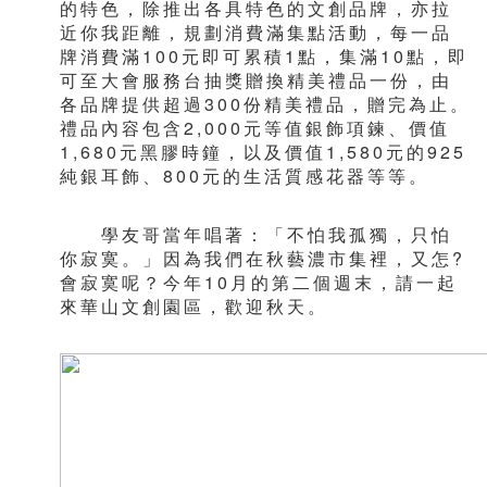
的特色，除推出各具特色的文創品牌，亦拉
近你我距離，規劃消費滿集點活動，每一品
牌消費滿100元即可累積1點，集滿10點，即
可至大會服務台抽獎贈換精美禮品一份，由
各品牌提供超過300份精美禮品，贈完為止。
禮品內容包含2,000元等值銀飾項鍊、價值
1,680元黑膠時鐘，以及價值1,580元的925
純銀耳飾、800元的生活質感花器等等。
學友哥當年唱著：「不怕我孤獨，只怕
你寂寞。」因為我們在秋藝濃市集裡，又怎?
會寂寞呢？今年10月的第二個週末，請一起
來華山文創園區，歡迎秋天。