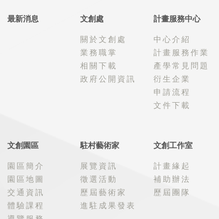
最新消息
文創處
計畫服務中心
關於文創處
中心介紹
業務職掌
計畫服務作業
相關下載
產學常見問題
政府公開資訊
衍生企業
申請流程
文件下載
文創園區
駐村藝術家
文創工作室
園區簡介
展覽資訊
計畫緣起
園區地圖
徵選活動
補助辦法
交通資訊
歷屆藝術家
歷屆團隊
體驗課程
進駐成果發表
導覽服務