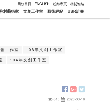
回校首頁
ENGLISH
粉絲專頁
相關連結
駐村藝術家
文創工作室
藝術經紀
USR計畫
文創工作室
108年文創工作室
室
104年文創工作室
645
2023-03-16