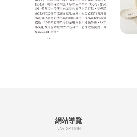
網站導覽
NAVIGATION