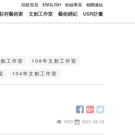
回校首頁
ENGLISH
粉絲專頁
相關連結
駐村藝術家
文創工作室
藝術經紀
USR計畫
文創工作室
108年文創工作室
室
104年文創工作室
1003
2021-03-12