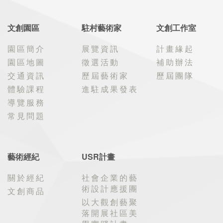
文創園區
駐村藝術家
文創工作室
園區簡介
展覽資訊
計畫緣起
園區地圖
徵選活動
補助辦法
交通資訊
歷屆藝術家
歷屆團隊
體驗課程
進駐成果發表
導覽服務
常見問題
藝術經紀
USR計畫
關於經紀
社會企業的藝
術設計應援團
文創商品
以大觀創藝聚
落開展社區美