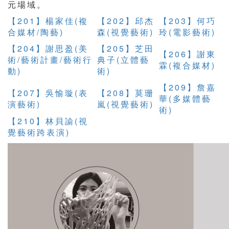
元場域。
【201】楊家佳(複
【202】邱杰
【203】何巧
合媒材/陶藝)
森(視覺藝術)
玲(電影藝術)
【204】謝思盈(美
【205】芝田
【206】謝東
術/藝術計畫/藝術行
典子(立體藝
霖(複合媒材)
動)
術)
【209】詹嘉
【207】吳愉璇(表
【208】莫珊
華(多媒體藝
演藝術)
嵐(視覺藝術)
術)
【210】林貝諭(視
覺藝術跨表演)