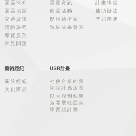
園區簡介
展覽資訊
計畫緣起
園區地圖
徵選活動
補助辦法
交通資訊
歷屆藝術家
歷屆團隊
體驗課程
進駐成果發表
導覽服務
常見問題
藝術經紀
USR計畫
關於經紀
社會企業的藝
術設計應援團
文創商品
以大觀創藝聚
落開展社區美
學實踐計畫