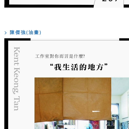
> 陳傑強(油畫)