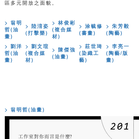
區多元開放之面貌。
> 翁明
> 林俊彬
> 陸淯姿
> 涂毓修
> 朱芳毅
哲(油
(複合媒
(打擊樂)
(書畫)
(陶藝)
畫)
材)
> 劉洋
> 劉文瑄
> 莊世琦
> 李亮一
> 陳傑強
哲(油
(複合媒
(染織工
(陶藝/版
(油畫)
畫)
材)
藝)
畫)
> 翁明哲(油畫)