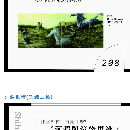
> 莊世琦(染織工藝)