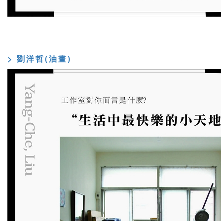
> 劉洋哲(油畫)