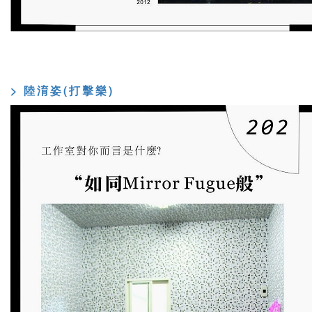
> 陸淯姿(打擊樂)