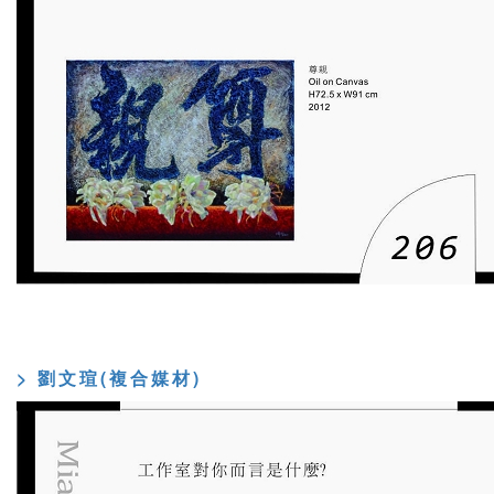
> 劉文瑄(複合媒材)