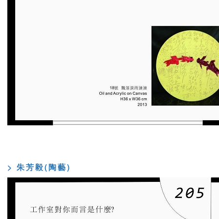
> 朱芳毅(陶藝)