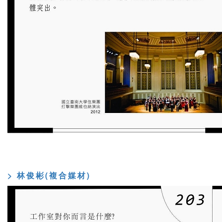
> 林俊彬(複合媒材)