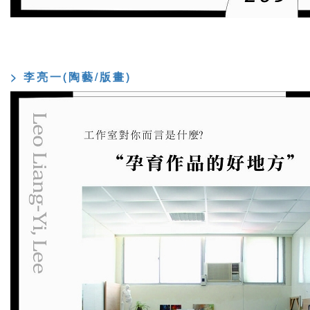
> 李亮一(陶藝/版畫)