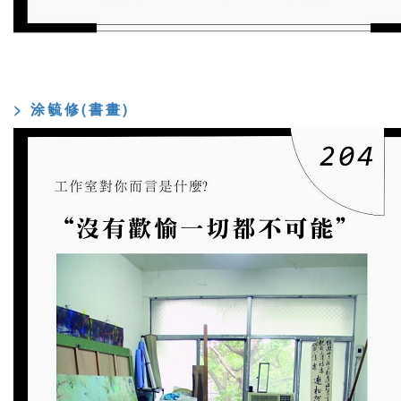
> 涂毓修(書畫)